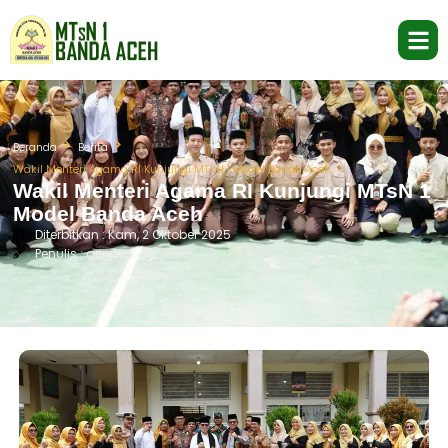
Beranda
Berita
Wakil Menteri Agama RI Kunjungi MTsN 1 Model Banda Aceh
Wakil Menteri Agama RI Kunjungi MTsN 1
Model Banda Aceh
Diterbitkan : Kam, 2 Oktober 2025
Penulis : genpus