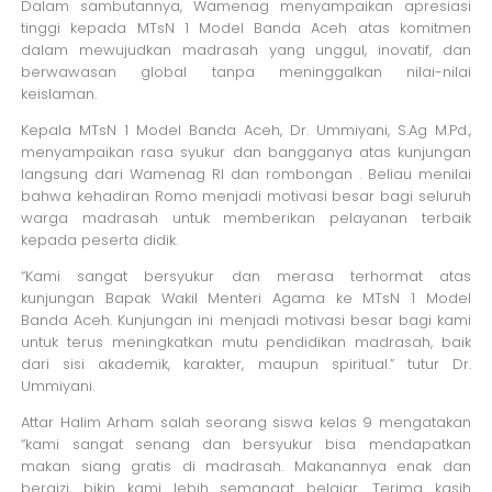
Dalam sambutannya, Wamenag menyampaikan apresiasi
tinggi kepada MTsN 1 Model Banda Aceh atas komitmen
dalam mewujudkan madrasah yang unggul, inovatif, dan
berwawasan global tanpa meninggalkan nilai-nilai
keislaman.
Kepala MTsN 1 Model Banda Aceh, Dr. Ummiyani, S.Ag M.Pd.,
menyampaikan rasa syukur dan bangganya atas kunjungan
langsung dari Wamenag RI dan rombongan . Beliau menilai
bahwa kehadiran Romo menjadi motivasi besar bagi seluruh
warga madrasah untuk memberikan pelayanan terbaik
kepada peserta didik.
“Kami sangat bersyukur dan merasa terhormat atas
kunjungan Bapak Wakil Menteri Agama ke MTsN 1 Model
Banda Aceh. Kunjungan ini menjadi motivasi besar bagi kami
untuk terus meningkatkan mutu pendidikan madrasah, baik
dari sisi akademik, karakter, maupun spiritual.” tutur Dr.
Ummiyani.
Attar Halim Arham salah seorang siswa kelas 9 mengatakan
“kami sangat senang dan bersyukur bisa mendapatkan
makan siang gratis di madrasah. Makanannya enak dan
bergizi, bikin kami lebih semangat belajar. Terima kasih