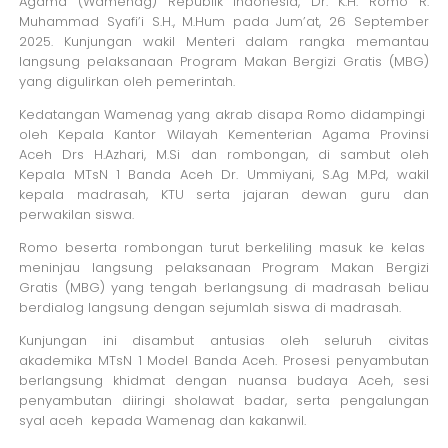
Agama (Wamenag) Republik Indonesia, Dr. K.H. Romo R.
Muhammad Syafi’i S.H., M.Hum pada Jum’at, 26 September
2025. Kunjungan wakil Menteri dalam rangka memantau
langsung pelaksanaan Program Makan Bergizi Gratis (MBG)
yang digulirkan oleh pemerintah.
Kedatangan Wamenag yang akrab disapa Romo didampingi
oleh Kepala Kantor Wilayah Kementerian Agama Provinsi
Aceh Drs H.Azhari, M.Si dan rombongan, di sambut oleh
Kepala MTsN 1 Banda Aceh Dr. Ummiyani, S.Ag M.Pd, wakil
kepala madrasah, KTU serta jajaran dewan guru dan
perwakilan siswa.
Romo beserta rombongan turut berkeliling masuk ke kelas
meninjau langsung pelaksanaan Program Makan Bergizi
Gratis (MBG) yang tengah berlangsung di madrasah beliau
berdialog langsung dengan sejumlah siswa di madrasah.
Kunjungan ini disambut antusias oleh seluruh civitas
akademika MTsN 1 Model Banda Aceh. Prosesi penyambutan
berlangsung khidmat dengan nuansa budaya Aceh, sesi
penyambutan diiringi sholawat badar, serta pengalungan
syal aceh kepada Wamenag dan kakanwil.