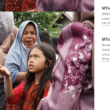
MTs
BAND
juara
Sel, 2
MTs
Band
meno
umum
Ming,