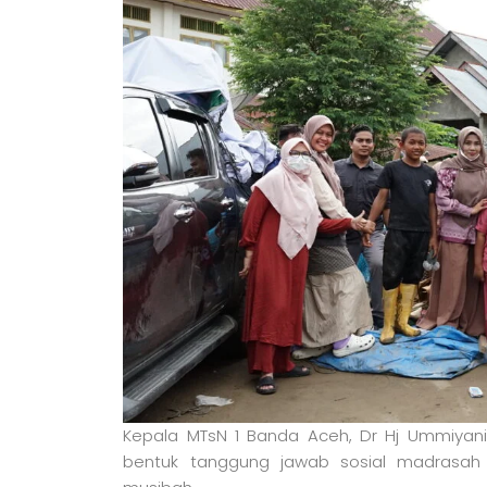
Kepala MTsN 1 Banda Aceh, Dr Hj Ummiyan
bentuk tanggung jawab sosial madrasa