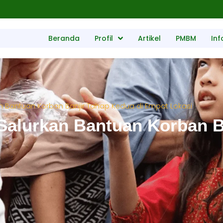
Beranda
Profil
Artikel
PMBM
Inf
n Bantuan Korban Banjir Tahap Kedua di Empat Lokasi
alurkan Bantuan Korban Ba