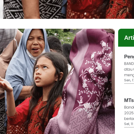
Art
Pen
BANDA
atau
mengi
Sen, 
MTs
Banda
2025
berla
Sel, 1