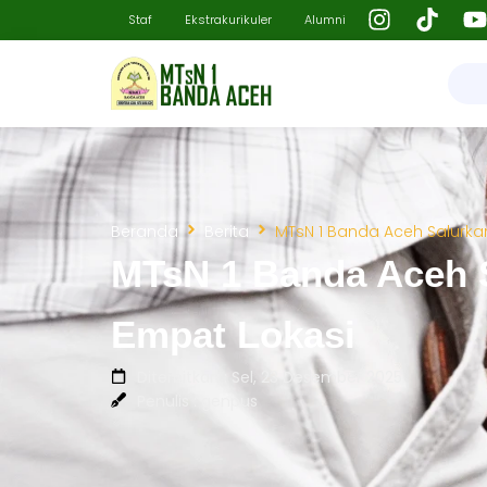
Staf
Ekstrakurikuler
Alumni
Beranda
Berita
MTsN 1 Banda Aceh Salurka
MTsN 1 Banda Aceh S
Empat Lokasi
Diterbitkan : Sel, 23 Desember 2025
Penulis : genpus