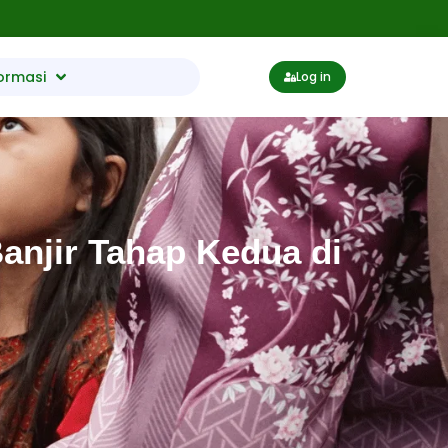
ormasi
Log in
njir Tahap Kedua di