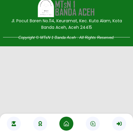
Jl. Pocut Baren No.114, Keuramat, Kec. Kuta Alam, Kota
Banda Aceh, Aceh 24415
Copyright © MTsN 1 Banda Aceh . All Rights Reserved.