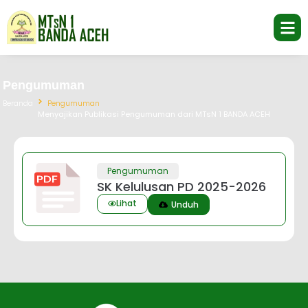
Pengumuman
Beranda
Pengumuman
Menyajikan Publikasi Pengumuman dari MTsN 1 BANDA ACEH
Pengumuman
SK Kelulusan PD 2025-2026
Lihat
Unduh
Jasa Pembuatan Website
RRDigital.id