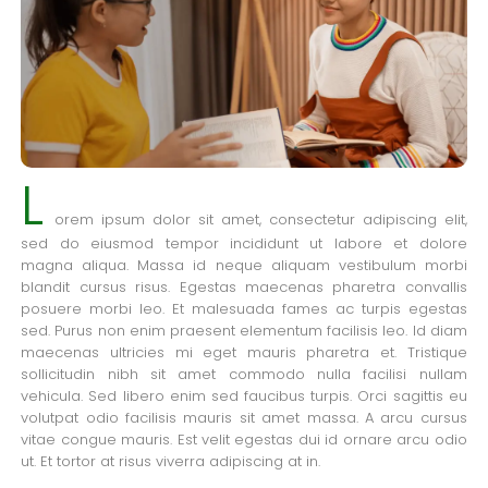
L
orem ipsum dolor sit amet, consectetur adipiscing elit,
sed do eiusmod tempor incididunt ut labore et dolore
magna aliqua. Massa id neque aliquam vestibulum morbi
blandit cursus risus. Egestas maecenas pharetra convallis
posuere morbi leo. Et malesuada fames ac turpis egestas
sed. Purus non enim praesent elementum facilisis leo. Id diam
maecenas ultricies mi eget mauris pharetra et. Tristique
sollicitudin nibh sit amet commodo nulla facilisi nullam
vehicula. Sed libero enim sed faucibus turpis. Orci sagittis eu
volutpat odio facilisis mauris sit amet massa. A arcu cursus
vitae congue mauris. Est velit egestas dui id ornare arcu odio
ut. Et tortor at risus viverra adipiscing at in.