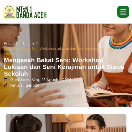
Beranda
Umum
Mengasah Bakat Seni: Workshop Lukisan dan Seni Kerajinan untuk Siswa
Sekolah
Mengasah Bakat Seni: Workshop
Lukisan dan Seni Kerajinan untuk Siswa
Sekolah
Diterbitkan : Ming, 18 Agustus 2024
Penulis : genpus