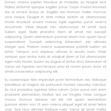
Donec massa sapien faucibus et molestie ac feugiat sed.
Platea dictumst quisque sagittis purus. Turpis massa tincidunt
dui ut ornare lectus sit. Sagittis nisl rhoncus mattis rhoncus
urna neque. Feugiat in ante metus dictum at. Ullamcorper
morbi tincidunt ornare massa eget egestas purus viverra
accumsan. Vitae aliquet nec ullamcorper sit amet risus
nullam eget. Nulla pharetra diam sit amet nisl suscipit
adipiscing. Quam elementum pulvinar etiam non quam lacus
suspendisse. Suscipit adipiscing bibendum est ultricies
integer quis. Pretium viverra suspendisse potenti nullam ac
tortor. Tempor orci dapibus ultrices in iaculis nunc. Vitae
semper quis lectus nulla at volutpat diam ut. Est ullamcorper
eget nulla facilisi. Auctor eu augue ut lectus arcu bibendum at
varius vel. Egestas sed tempus urna et. Lorem ipsum dolor sit
amet consectetur adipiscing elit.
Eu scelerisque felis imperdiet proin fermentum leo. Natoque
penatibus et magnis dis parturient montes nascetur ridiculus.
Ac orci phasellus egestas tellus rutrum. Dolor purus non enim
praesent elementum facilisis leo vel fringilla. Vitae congue
mauris rhoncus aenean vel elit. Vel quam elementum
pulvinar etiam non. Ut sem viverra aliquet eget sit amet tellus
cras. Sed risus ultricies tristique nulla. Varius sit amet mattis