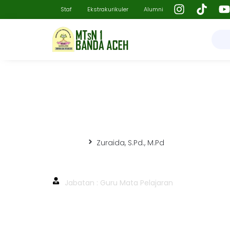
Staf
Ekstrakurikuler
Alumni
Beranda
Zuraida, S.Pd., M.Pd
Zuraida, S.Pd., M.Pd
Jabatan : Guru Mata Pelajaran