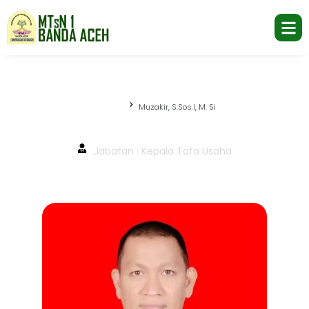
Beranda
Muzakir, S.Sos.I, M. Si
Muzakir, S.Sos.I, M. Si
Jabatan : Kepala Tata Usaha