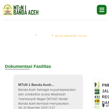
Beranda
Fasilitas
Kamar Mandi/Wc Siswa
Kamar Mandi/Wc Siswa
Dokumentasi Fasilitas
MTsN 1 Banda Aceh...
PM
Banda Aceh Sebagai wujud kepedulian
JA
dan solidaritas sosial, Madrasah
RE
Tsanawiyah Negeri (MTsN) 1 Model
DAN
Banda Aceh kembali menyalurkan...
M
Sel, 23 Desember 2025 | 5:27