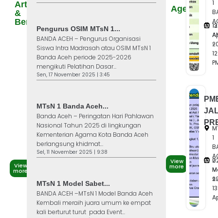
1
Artikel
Agenda
B
&
A
Berita
13
12
Pengurus OSIM MTsN 1...
A
A
BANDA ACEH – Pengurus Organisasi
2
-
Siswa Intra Madrasah atau OSIM MTsN 1
12
Banda Aceh periode 2025-2026
P
mengikuti Pelatihan Dasar...
Sen, 17 November 2025 | 3:45
PM
MTsN 1 Banda Aceh...
JA
Banda Aceh – Peringatan Hari Pahlawan
PR
Nasional Tahun 2025 di lingkungan
M
Kementerian Agama Kota Banda Aceh
1
berlangsung khidmat...
B
Sel, 11 November 2025 | 9:38
A
2
0
View
View
more
M
M
more
2
s
MTsN 1 Model Sabet...
13
BANDA ACEH –MTsN 1 Model Banda Aceh
Ap
Kembali meraih juara umum ke empat
kali berturut turut pada Event...