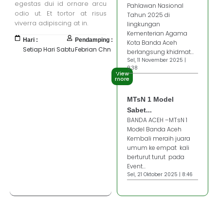
egestas dui id ornare arcu
Pahlawan Nasional
odio ut. Et tortor at risus
Tahun 2025 di
viverra adipiscing at in.
lingkungan
Kementerian Agama
Hari :
Pendamping :
Kota Banda Aceh
Setiap Hari Sabtu
Febrian Chn
berlangsung khidmat...
Sel, 11 November 2025 |
9:38
View
more
MTsN 1 Model
Sabet...
BANDA ACEH –MTsN 1
Model Banda Aceh
Kembali meraih juara
umum ke empat kali
berturut turut pada
Event...
Sel, 21 Oktober 2025 | 8:46