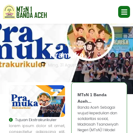
Beranda
Pramuka
Pramuka
Ming, 31 Agustus 2025
MTsN 1 Banda
Aceh...
Banda Aceh Sebagai
wujud kepedulian dan
solidaritas sosial,
Tujuan Ekstrakurikuler
Madrasah Tsanawiyah
lorem ipsum dolor sit amet,
Negeri (MTsN) 1 Model
consectetur adipiscing elit,