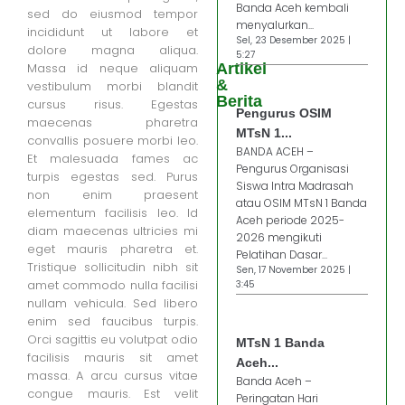
Banda Aceh kembali
sed do eiusmod tempor
menyalurkan...
incididunt ut labore et
Sel, 23 Desember 2025 |
dolore magna aliqua.
5:27
Massa id neque aliquam
Artikel
&
vestibulum morbi blandit
Berita
cursus risus. Egestas
Pengurus OSIM
maecenas pharetra
MTsN 1...
convallis posuere morbi leo.
BANDA ACEH –
Et malesuada fames ac
Pengurus Organisasi
turpis egestas sed. Purus
Siswa Intra Madrasah
non enim praesent
atau OSIM MTsN 1 Banda
elementum facilisis leo. Id
Aceh periode 2025-
diam maecenas ultricies mi
2026 mengikuti
eget mauris pharetra et.
Pelatihan Dasar...
Tristique sollicitudin nibh sit
Sen, 17 November 2025 |
amet commodo nulla facilisi
3:45
nullam vehicula. Sed libero
enim sed faucibus turpis.
Orci sagittis eu volutpat odio
MTsN 1 Banda
facilisis mauris sit amet
Aceh...
massa. A arcu cursus vitae
Banda Aceh –
congue mauris. Est velit
Peringatan Hari