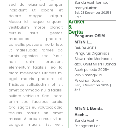
Banda Aceh kembali
sed do eiusmod tempor
menyalurkan...
incididunt ut labore et
Sel, 23 Desember 2025 |
dolore magna aliqua.
5:27
Massa id neque aliquam
Artikel
&
vestibulum morbi blandit
Berita
cursus risus. Egestas
Pengurus OSIM
maecenas pharetra
MTsN 1...
convallis posuere morbi leo.
BANDA ACEH –
Et malesuada fames ac
Pengurus Organisasi
turpis egestas sed. Purus
Siswa Intra Madrasah
non enim praesent
atau OSIM MTsN 1 Banda
elementum facilisis leo. Id
Aceh periode 2025-
diam maecenas ultricies mi
2026 mengikuti
eget mauris pharetra et.
Pelatihan Dasar...
Tristique sollicitudin nibh sit
Sen, 17 November 2025 |
amet commodo nulla facilisi
3:45
nullam vehicula. Sed libero
enim sed faucibus turpis.
Orci sagittis eu volutpat odio
MTsN 1 Banda
facilisis mauris sit amet
Aceh...
massa. A arcu cursus vitae
Banda Aceh –
congue mauris. Est velit
Peringatan Hari