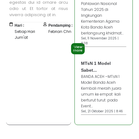
egestas dui id ornare arcu
Pahlawan Nasional
odio ut. Et tortor at risus
Tahun 2025 di
viverra adipiscing at in.
lingkungan
Kementerian Agama
Hari :
Pendamping :
Kota Banda Aceh
Setiap Hari
Febrian Chn
berlangsung khidmat...
Jum'at
Sel, 11 November 2025 |
9:38
View
more
MTsN 1 Model
Sabet...
BANDA ACEH –MTsN 1
Model Banda Aceh
Kembali meraih juara
umum ke empat kali
berturut turut pada
Event...
Sel, 21 Oktober 2025 | 8:46