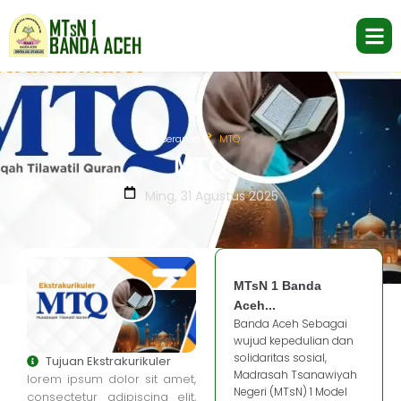
Beranda
MTQ
MTQ
Ming, 31 Agustus 2025
MTsN 1 Banda
Aceh...
Banda Aceh Sebagai
wujud kepedulian dan
solidaritas sosial,
Tujuan Ekstrakurikuler
Madrasah Tsanawiyah
lorem ipsum dolor sit amet,
Negeri (MTsN) 1 Model
consectetur adipiscing elit,