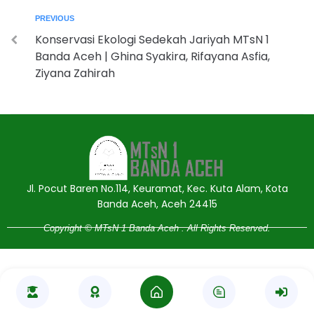
PREVIOUS
Konservasi Ekologi Sedekah Jariyah MTsN 1
Banda Aceh | Ghina Syakira, Rifayana Asfia,
Ziyana Zahirah
Jasa Pembuatan Website
RRDigital.id
Jl. Pocut Baren No.114, Keuramat, Kec. Kuta Alam, Kota
Banda Aceh, Aceh 24415
Copyright © MTsN 1 Banda Aceh . All Rights Reserved.