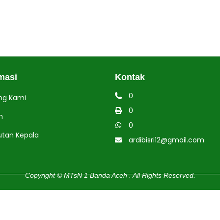
masi
Kontak
0
ng Kami
0
h
0
tan Kepala
ardibisri12@gmail.com
Copyright © MTsN 1 Banda Aceh . All Rights Reserved.