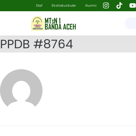
Staf
Ekstrakurikuler
Alumni
PPDB #8764