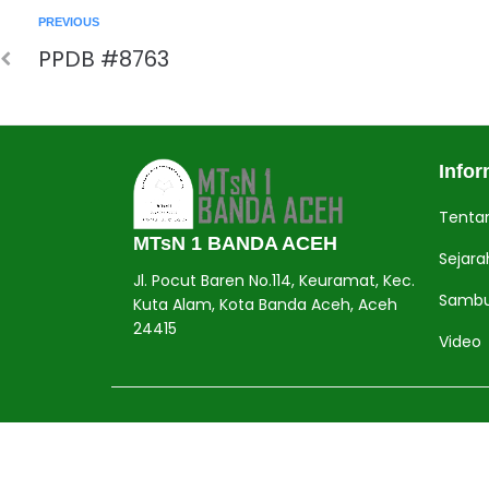
PREVIOUS
PPDB #8763
Jasa Pembuatan Website
RRDigital.id
Infor
Tenta
MTsN 1 BANDA ACEH
Sejara
Jl. Pocut Baren No.114, Keuramat, Kec.
Sambu
Kuta Alam, Kota Banda Aceh, Aceh
24415
Video