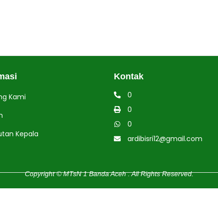
masi
Kontak
0
ng Kami
0
h
0
tan Kepala
ardibisri12@gmail.com
Copyright © MTsN 1 Banda Aceh . All Rights Reserved.