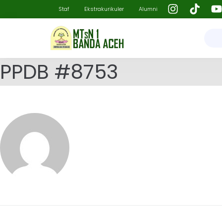
Staf
Ekstrakurikuler
Alumni
PPDB #8753