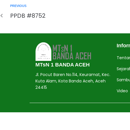
PREVIOUS
PPDB #8752
Jasa Pembuatan Website
RRDigital.id
Infor
Tenta
MTsN 1 BANDA ACEH
Sejara
Jl. Pocut Baren No.114, Keuramat, Kec.
Sambu
Kuta Alam, Kota Banda Aceh, Aceh
24415
Video