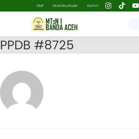
Staf
Ekstrakurikuler
Alumni
PPDB #8725