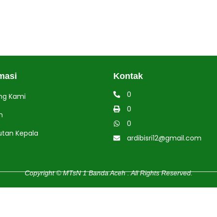
masi
Kontak
0
ng Kami
0
h
0
tan Kepala
ardibisri12@gmail.com
Copyright © MTsN 1 Banda Aceh . All Rights Reserved.