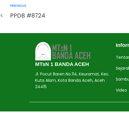
PREVIOUS
PPDB #8724
Jasa Pembuatan Website
RRDigital.id
Infor
Tenta
MTsN 1 BANDA ACEH
Sejara
Jl. Pocut Baren No.114, Keuramat, Kec.
Sambu
Kuta Alam, Kota Banda Aceh, Aceh
24415
Video