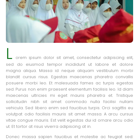
L
orem ipsum dolor sit amet, consectetur adipiscing elit,
sed do eiusmod tempor incididunt ut labore et dolore
magna aliqua. Massa id neque aliquam vestibulum morbi
blandit cursus risus. Egestas maecenas pharetra convallis
posuere morbi leo. Et malesuada fames ac turpis egestas
sed. Purus non enim praesent elementum facilisis leo. Id diam
maecenas ultricies mi eget mauris pharetra et. Tristique
sollicitudin nibh sit amet commodo nulla facilisi nullam
vehicula. Sed libero enim sed faucibus turpis. Orci sagittis eu
volutpat odio facilisis mauris sit amet massa. A arcu cursus
vitae congue mauris. Est velit egestas dui id ornare arcu odio
ut. Et tortor at risus viverra adipiscing at in.
Donec massa sapien faucibus et molestie ac feugiat sed.