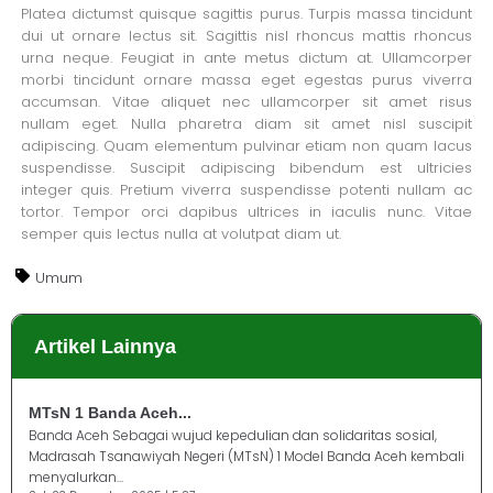
Platea dictumst quisque sagittis purus. Turpis massa tincidunt
dui ut ornare lectus sit. Sagittis nisl rhoncus mattis rhoncus
urna neque. Feugiat in ante metus dictum at. Ullamcorper
morbi tincidunt ornare massa eget egestas purus viverra
accumsan. Vitae aliquet nec ullamcorper sit amet risus
nullam eget. Nulla pharetra diam sit amet nisl suscipit
adipiscing. Quam elementum pulvinar etiam non quam lacus
suspendisse. Suscipit adipiscing bibendum est ultricies
integer quis. Pretium viverra suspendisse potenti nullam ac
tortor. Tempor orci dapibus ultrices in iaculis nunc. Vitae
semper quis lectus nulla at volutpat diam ut.
Umum
Artikel Lainnya
MTsN 1 Banda Aceh...
Banda Aceh Sebagai wujud kepedulian dan solidaritas sosial,
Madrasah Tsanawiyah Negeri (MTsN) 1 Model Banda Aceh kembali
menyalurkan...