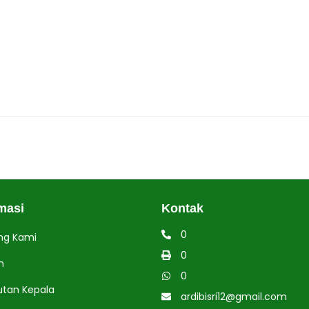
masi
Kontak
0
ng Kami
0
h
0
tan Kepala
ardibisri12@gmail.com