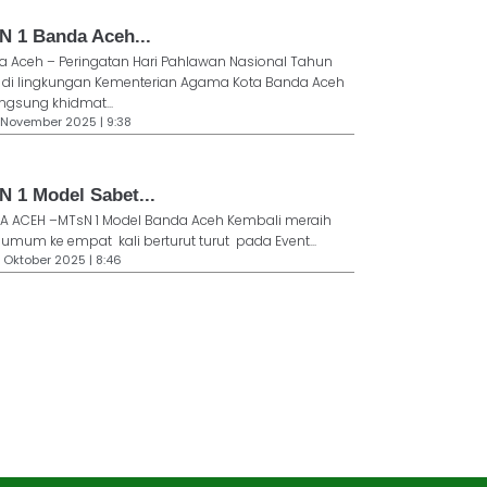
N 1 Banda Aceh...
 Aceh – Peringatan Hari Pahlawan Nasional Tahun
 di lingkungan Kementerian Agama Kota Banda Aceh
ngsung khidmat...
1 November 2025 | 9:38
N 1 Model Sabet...
A ACEH –MTsN 1 Model Banda Aceh Kembali meraih
 umum ke empat kali berturut turut pada Event...
1 Oktober 2025 | 8:46