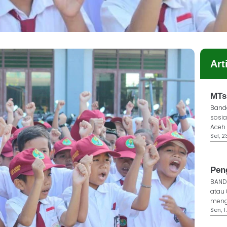
Art
MTs
Banda
sosia
Aceh 
Sel, 
Pen
BANDA
atau
mengi
Sen, 