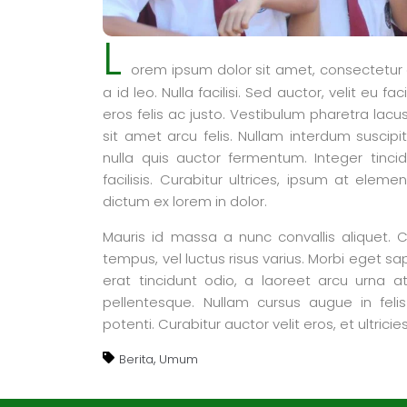
L
orem ipsum dolor sit amet, consectetur ad
a id leo. Nulla facilisi. Sed auctor, velit eu 
eros felis ac justo. Vestibulum pharetra lacus
sit amet arcu felis. Nullam interdum suscipit p
nulla quis auctor fermentum. Integer tinci
facilisis. Curabitur ultrices, ipsum at elem
dictum ex lorem in dolor.
Mauris id massa a nunc convallis aliquet. Cura
tempus, vel luctus risus varius. Morbi eget sapi
erat tincidunt odio, a laoreet arcu urna 
pellentesque. Nullam cursus augue in felis
potenti. Curabitur auctor velit eros, et ultrici
,
Berita
Umum
Jasa Pembuatan Website
RRDigital.id