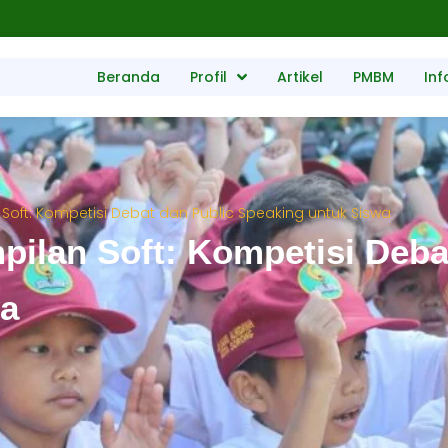
Beranda
Profil
Artikel
PMBM
Inf
ft: Kompetisi Debat dan Public Speaking untuk Siswa
lan Soft: Kompetisi Debat
wa