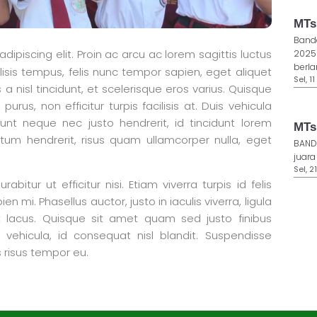
MTs
Banda
ipiscing elit. Proin ac arcu ac lorem sagittis luctus
2025
berla
facilisis tempus, felis nunc tempor sapien, eget aliquet
Sel, 1
 a nisl tincidunt, et scelerisque eros varius. Quisque
urus, non efficitur turpis facilisis at. Duis vehicula
dunt neque nec justo hendrerit, id tincidunt lorem
MTs
entum hendrerit, risus quam ullamcorper nulla, eget
BAND
juara
Sel, 2
bitur ut efficitur nisi. Etiam viverra turpis id felis
en mi. Phasellus auctor, justo in iaculis viverra, ligula
at lacus. Quisque sit amet quam sed justo finibus
 vehicula, id consequat nisl blandit. Suspendisse
es risus tempor eu.