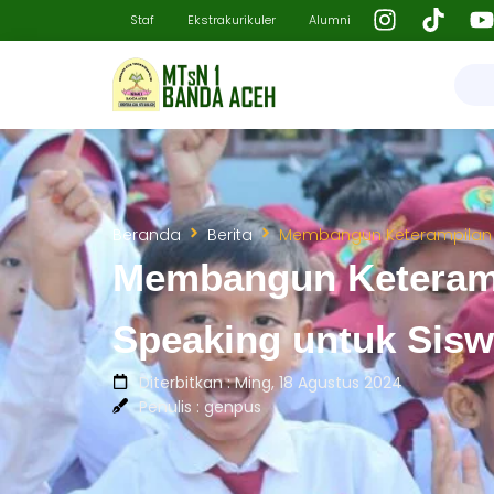
Staf
Ekstrakurikuler
Alumni
Beranda
Berita
Membangun Keterampilan So
Membangun Keterampi
Speaking untuk Sis
Diterbitkan : Ming, 18 Agustus 2024
Penulis : genpus